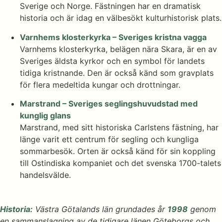
Sverige och Norge. Fästningen har en dramatisk
historia och är idag en välbesökt kulturhistorisk plats.
Varnhems klosterkyrka – Sveriges kristna vagga
Varnhems klosterkyrka, belägen nära Skara, är en av
Sveriges äldsta kyrkor och en symbol för landets
tidiga kristnande. Den är också känd som gravplats
för flera medeltida kungar och drottningar.
Marstrand – Sveriges seglingshuvudstad med
kunglig glans
Marstrand, med sitt historiska Carlstens fästning, har
länge varit ett centrum för segling och kungliga
sommarbesök. Orten är också känd för sin koppling
till Ostindiska kompaniet och det svenska 1700-talets
handelsvälde.
Historia:
Västra Götalands län grundades år
1998
genom
en sammanslagning av de tidigare länen Göteborgs och