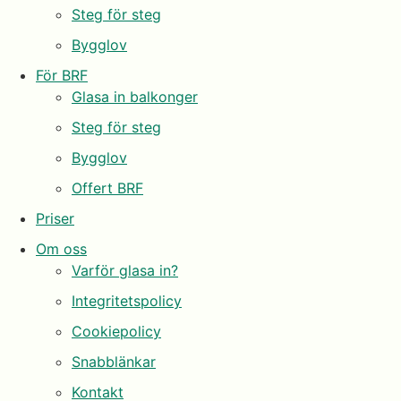
Steg för steg
Bygglov
För BRF
Glasa in balkonger
Steg för steg
Bygglov
Offert BRF
Priser
Om oss
Varför glasa in?
Integritetspolicy
Cookiepolicy
Snabblänkar
Kontakt