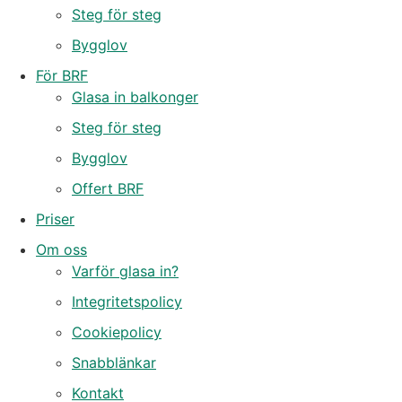
Steg för steg
Bygglov
För BRF
Glasa in balkonger
Steg för steg
Bygglov
Offert BRF
Priser
Om oss
Varför glasa in?
Integritetspolicy
Cookiepolicy
Snabblänkar
Kontakt