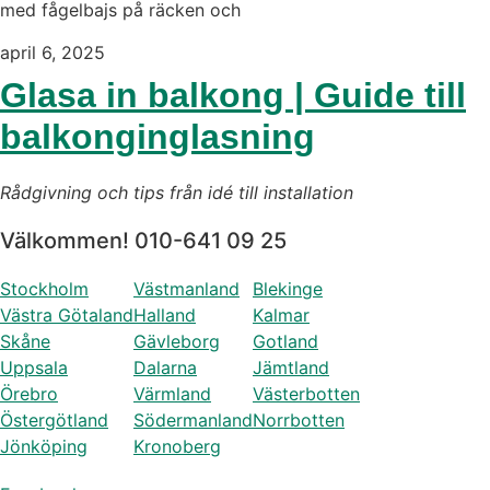
med fågelbajs på räcken och
april 6, 2025
Glasa in balkong | Guide till
balkonginglasning
Rådgivning och tips från idé till installation
Välkommen! 010-641 09 25
Stockholm
Västmanland
Blekinge
Västra Götaland
Halland
Kalmar
Skåne
Gävleborg
Gotland
Uppsala
Dalarna
Jämtland
Örebro
Värmland
Västerbotten
Östergötland
Södermanland
Norrbotten
Jönköping
Kronoberg