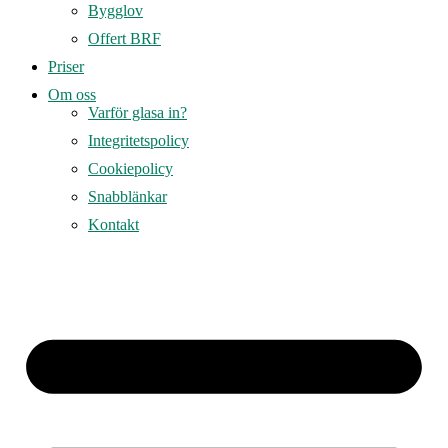
Bygglov
Offert BRF
Priser
Om oss
Varför glasa in?
Integritetspolicy
Cookiepolicy
Snabblänkar
Kontakt