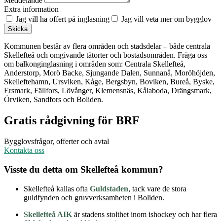
Meddelande
Extra information
Jag vill ha offert på inglasning
Jag vill veta mer om bygglov
Skicka
Kommunen består av flera områden och stadsdelar – både centrala
Skellefteå och omgivande tätorter och bostadsområden. Fråga oss
om balkonginglasning i områden som: Centrala Skellefteå,
Anderstorp, Morö Backe, Sjungande Dalen, Sunnanå, Moröhöjden,
Skelleftehamn, Ursviken, Kåge, Bergsbyn, Boviken, Bureå, Byske,
Ersmark, Fällfors, Lövånger, Klemensnäs, Kålaboda, Drängsmark,
Örviken, Sandfors och Boliden.
Gratis rådgivning för BRF
Bygglovsfrågor, offerter och avtal
Kontakta oss
Visste du detta om Skellefteå kommun?
Skellefteå kallas ofta
Guldstaden
, tack vare de stora
guldfynden och gruvverksamheten i Boliden.
Skellefteå AIK
är stadens stolthet inom ishockey och har flera