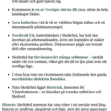
SM-finaler och guld bakom sig.
Kommunen är
en av Sveriges största till ytan
, större än hela
landskapet Skåne.
Sara kulturhus
i trä är ett av världens högsta trähus och ett
internationellt arkitekturexempel.
Northvolt Ett
, batterifabriken i Skellefteå, har haft stor
inverkan på arbetsmarknaden, även om framtiden är osäker
efter ekonomiska problem. Diskussioner pågår om fortsatt
drift eller omstrukturering.
Skellefteå har
förvånansvärt många soltimmar
– särskilt
under vår och sommar, vilket gör det till en ljus plats trots sitt
nordliga läge.
I vissa byar runt om i kommunen talas fortfarande den gamla
norrländska dialekten Bondska
.
Nära Skellefteå ligger
Burträsk
, hemorten för
Västerbottensost – en klassiker på svenska ostbrickor och
fikabord.
Historia:
Skellefteå kommun har sina rötter i ett område med lång
historia av jordbruk, skogsbruk och fiske, men det stora uppsvinget