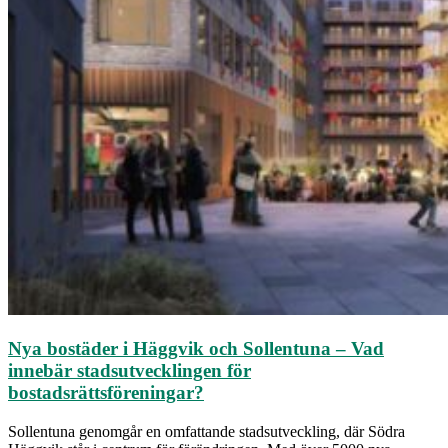
Nya bostäder i Häggvik och Sollentuna – Vad
innebär stadsutvecklingen för
bostadsrättsföreningar?
Sollentuna genomgår en omfattande stadsutveckling, där Södra