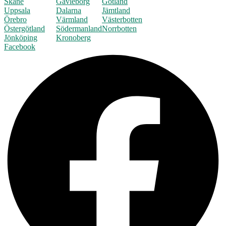
Skåne
Gävleborg
Gotland
Uppsala
Dalarna
Jämtland
Örebro
Värmland
Västerbotten
Östergötland
Södermanland
Norrbotten
Jönköping
Kronoberg
Facebook