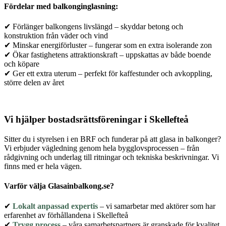
Fördelar med balkonginglasning:
✔ Förlänger balkongens livslängd – skyddar betong och
konstruktion från väder och vind
✔ Minskar energiförluster – fungerar som en extra isolerande zon
✔ Ökar fastighetens attraktionskraft – uppskattas av både boende
och köpare
✔ Ger ett extra uterum – perfekt för kaffestunder och avkoppling,
större delen av året
Vi hjälper bostadsrättsföreningar i Skellefteå
Sitter du i styrelsen i en BRF och funderar på att glasa in balkonger?
Vi erbjuder vägledning genom hela bygglovsprocessen – från
rådgivning och underlag till ritningar och tekniska beskrivningar. Vi
finns med er hela vägen.
Varför välja Glasainbalkong.se?
✔
Lokalt anpassad expertis
– vi samarbetar med aktörer som har
erfarenhet av förhållandena i Skellefteå
✔
Trygg process
– våra samarbetspartners är granskade för kvalitet