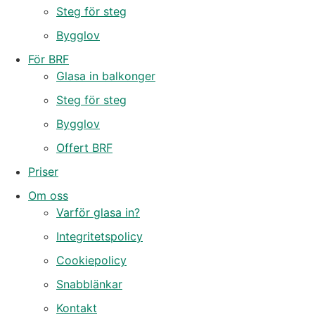
Steg för steg
Bygglov
För BRF
Glasa in balkonger
Steg för steg
Bygglov
Offert BRF
Priser
Om oss
Varför glasa in?
Integritetspolicy
Cookiepolicy
Snabblänkar
Kontakt